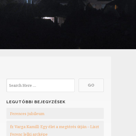
LEGUTÓBBI BEJEGYZÉSEK
Ferences jubileum
fr. Varga Kamill: Egy élet a megtérés útján – Liszt
Ferenc lelki arcképe