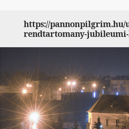
https://pannonpilgrim.hu/ut
rendtartomany-jubileumi-