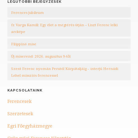
LEGUTÓBBI BEJEGYZÉSEK
Ferences jubileum
fr. Varga Kamill: Egy élet a megtérés útján – Liszt Ferenc lelki
arcképe
Filippínó mise
Új miserend: 2026. augusztus 9-től
Szent Ferenc nyomán Perutól Kárpátaljáig – interjú Hernádi
Lehel missziós ferencessel
KAPCSOLATAINK
Ferencesek
Szerzetesek
Egri Főegyházmegye