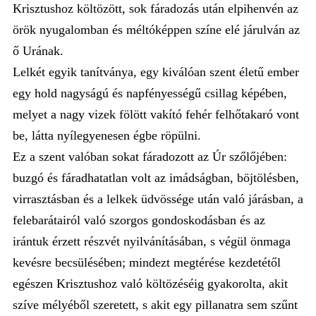
Krisztushoz költözött, sok fáradozás után elpihenvén az
örök nyugalomban és méltóképpen színe elé járulván az
ő Urának.
Lelkét egyik tanítványa, egy kiválóan szent életű ember
egy hold nagyságú és napfényességű csillag képében,
melyet a nagy vizek fölött vakító fehér felhőtakaró vont
be, látta nyílegyenesen égbe röpülni.
Ez a szent valóban sokat fáradozott az Úr szőlőjében:
buzgó és fáradhatatlan volt az imádságban, böjtölésben,
virrasztásban és a lelkek üdvössége után való járásban, a
felebarátairól való szorgos gondoskodásban és az
irántuk érzett részvét nyilvánításában, s végül önmaga
kevésre becsülésében; mindezt megtérése kezdetétől
egészen Krisztushoz való költözéséig gyakorolta, akit
szíve mélyéből szeretett, s akit egy pillanatra sem szűnt