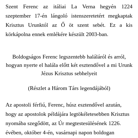
Szent Ferenc az itáliai La Verna hegyén 1224
szeptember 17-én lángoló istenszeretetért megkaptak
Krisztus Urunktól az Ő öt szent sebét. Ez a kis
körkápolna ennek emlékére készült 2003-ban.
Boldogságos Ferenc legszentebb haláláról és arról,
hogyan nyerte el halála előtt két esztendővel a mi Urunk
Jézus Krisztus sebhelyeit
(Részlet a Három Társ legendájából)
Az apostoli férfiú, Ferenc, húsz esztendővel azután,
hogy az apostolok példájára legtökéletesebben Krisztus
nyomába szegődött, az Úr megtestesülésének 1226.
évében, október 4-én, vasárnapi napon boldogan