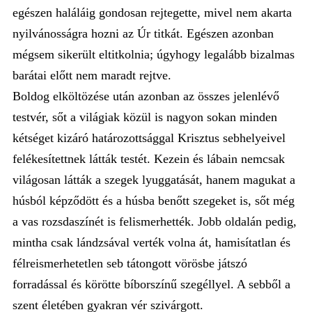
egészen haláláig gondosan rejtegette, mivel nem akarta
nyilvánosságra hozni az Úr titkát. Egészen azonban
mégsem sikerült eltitkolnia; úgyhogy legalább bizalmas
barátai előtt nem maradt rejtve.
Boldog elköltözése után azonban az összes jelenlévő
testvér, sőt a világiak közül is nagyon sokan minden
kétséget kizáró határozottsággal Krisztus sebhelyeivel
felékesítettnek látták testét. Kezein és lábain nemcsak
világosan látták a szegek lyuggatását, hanem magukat a
húsból képződött és a húsba benőtt szegeket is, sőt még
a vas rozsdaszínét is felismerhették. Jobb oldalán pedig,
mintha csak lándzsával verték volna át, hamisítatlan és
félreismerhetetlen seb tátongott vörösbe játszó
forradással és körötte bíborszínű szegéllyel. A sebből a
szent életében gyakran vér szivárgott.