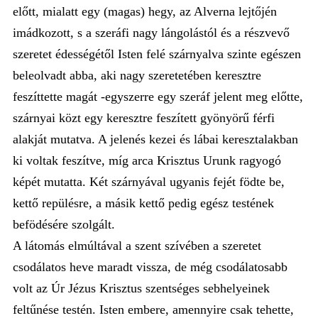
előtt, mialatt egy (magas) hegy, az Alverna lejtőjén
imádkozott, s a szeráfi nagy lángolástól és a részvevő
szeretet édességétől Isten felé szárnyalva szinte egészen
beleolvadt abba, aki nagy szeretetében keresztre
feszíttette magát -egyszerre egy szeráf jelent meg előtte,
szárnyai közt egy keresztre feszített gyönyörű férfi
alakját mutatva. A jelenés kezei és lábai keresztalakban
ki voltak feszítve, míg arca Krisztus Urunk ragyogó
képét mutatta. Két szárnyával ugyanis fejét födte be,
kettő repülésre, a másik kettő pedig egész testének
befödésére szolgált.
A látomás elmúltával a szent szívében a szeretet
csodálatos heve maradt vissza, de még csodálatosabb
volt az Úr Jézus Krisztus szentséges sebhelyeinek
feltűnése testén. Isten embere, amennyire csak tehette,