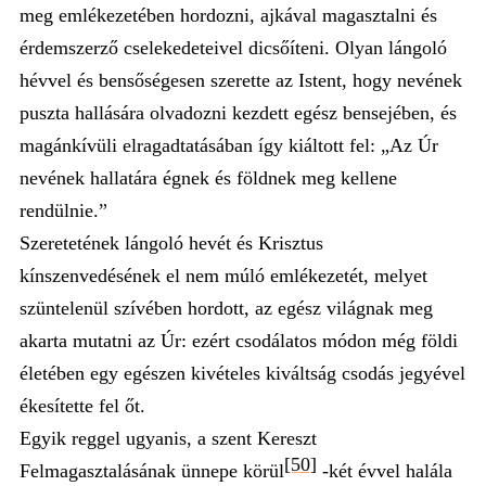
meg emlékezetében hordozni, ajkával magasztalni és
érdemszerző cselekedeteivel dicsőíteni. Olyan lángoló
hévvel és bensőségesen szerette az Istent, hogy nevének
puszta hallására olvadozni kezdett egész bensejében, és
magánkívüli elragadtatásában így kiáltott fel: „Az Úr
nevének hallatára égnek és földnek meg kellene
rendülnie.”
Szeretetének lángoló hevét és Krisztus
kínszenvedésének el nem múló emlékezetét, melyet
szüntelenül szívében hordott, az egész világnak meg
akarta mutatni az Úr: ezért csodálatos módon még földi
életében egy egészen kivételes kiváltság csodás jegyével
ékesítette fel őt.
Egyik reggel ugyanis, a szent Kereszt
[50]
Felmagasztalásának ünnepe körül
-két évvel halála