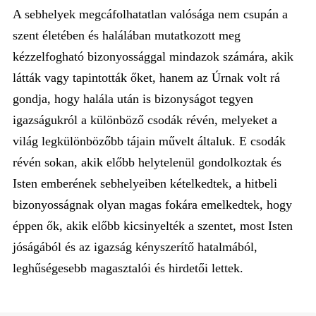
A sebhelyek megcáfolhatatlan valósága nem csupán a
szent életében és halálában mutatkozott meg
kézzelfogható bizonyossággal mindazok számára, akik
látták vagy tapintották őket, hanem az Úrnak volt rá
gondja, hogy halála után is bizonyságot tegyen
igazságukról a különböző csodák révén, melyeket a
világ legkülönbözőbb tájain művelt általuk. E csodák
révén sokan, akik előbb helytelenül gondolkoztak és
Isten emberének sebhelyeiben kételkedtek, a hitbeli
bizonyosságnak olyan magas fokára emelkedtek, hogy
éppen ők, akik előbb kicsinyelték a szentet, most Isten
jóságából és az igazság kényszerítő hatalmából,
leghűségesebb magasztalói és hirdetői lettek.