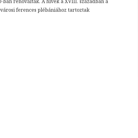
0-ban renoválták. A hívek a XVIII. században a
óvárosi ferences plébániához tartoztak