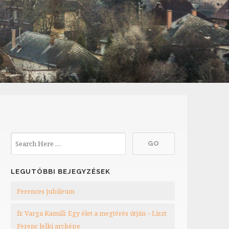
LEGUTÓBBI BEJEGYZÉSEK
Ferences jubileum
fr. Varga Kamill: Egy élet a megtérés útján – Liszt
Ferenc lelki arcképe