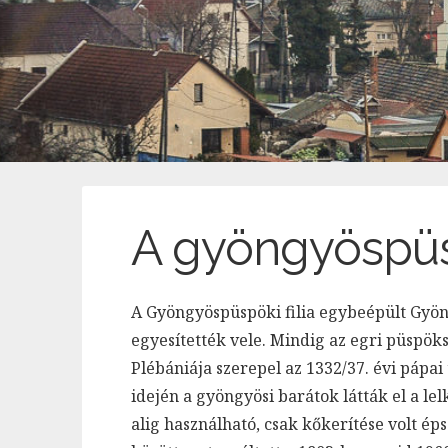
A gyöngyöspüsp
A Gyöngyöspüspöki filia egybeépült Gyön
egyesítették vele. Mindig az egri püspök
Plébániája szerepel az 1332/37. évi páp
idején a gyöngyösi barátok látták el a l
alig használható, csak kőkerítése volt é