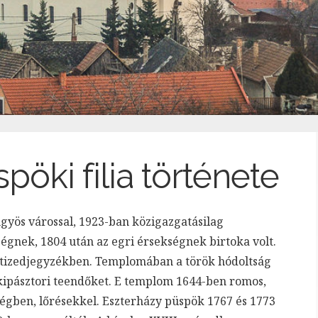
öki filia története
gyös várossal, 1923-ban közigazgatásilag
ségnek, 1804 után az egri érsekségnek birtoka volt.
ai tizedjegyzékben. Templomában a török hódoltság
elkipásztori teendőket. E templom 1644-ben romos,
pségben, lőrésekkel. Eszterházy püspök 1767 és 1773