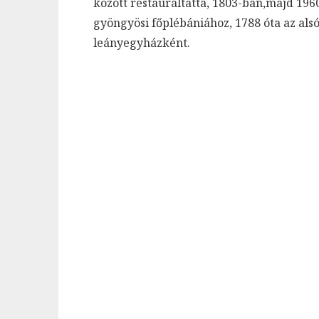
között restauráltatta, 1803-ban,majd 196
gyöngyösi főplébániához, 1788 óta az als
leányegyházként.