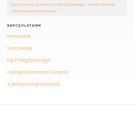
Szent Ferenc nyomán Perutól Kárpátaljáig – interjú Hernádi
Lehel missziós ferencessel
KAPCSOLATAINK
Ferencesek
Szerzetesek
Egri Főegyházmegye
Gyöngyösi Ferences Könyvtár
A plébánia régi honlapja