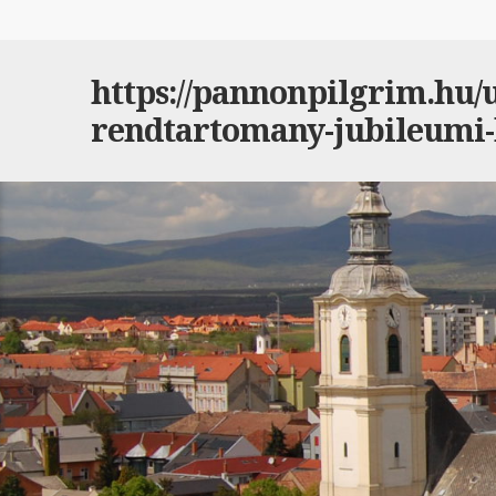
https://pannonpilgrim.hu/ut
rendtartomany-jubileumi-