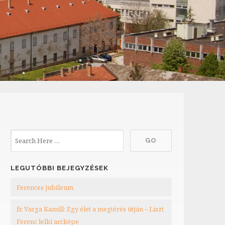
LEGUTÓBBI BEJEGYZÉSEK
Ferences jubileum
fr. Varga Kamill: Egy élet a megtérés útján – Liszt
Ferenc lelki arcképe