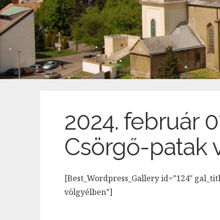
2024. február 0
Csörgő-patak 
[Best_Wordpress_Gallery id=”124″ gal_tit
völgyélben”]