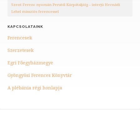
Szent Ferenc nyomán Perutól Kárpátaljáig – interjú Hernádi
Lehel missziós ferencessel
KAPCSOLATAINK
Ferencesek
Szerzetesek
Egri Főegyházmegye
Gyöngyösi Ferences Könyvtár
A plébánia régi honlapja