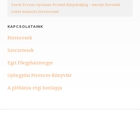
Szent Ferenc nyomán Perutól Kárpátaljáig – interjú Hernádi
Lehel missziós ferencessel
KAPCSOLATAINK
Ferencesek
Szerzetesek
Egri Főegyházmegye
Gyöngyösi Ferences Könyvtár
A plébánia régi honlapja