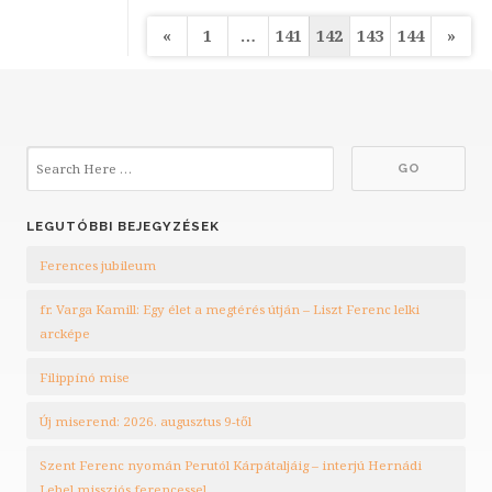
Bejegyzések
«
1
…
141
142
143
144
»
lapozása
LEGUTÓBBI BEJEGYZÉSEK
Ferences jubileum
fr. Varga Kamill: Egy élet a megtérés útján – Liszt Ferenc lelki
arcképe
Filippínó mise
Új miserend: 2026. augusztus 9-től
Szent Ferenc nyomán Perutól Kárpátaljáig – interjú Hernádi
Lehel missziós ferencessel