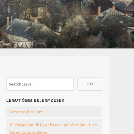
LEGUTÓBBI BEJEGYZÉSEK
Ferences jubileum
fr. Varga Kamill: Egy élet a megtérés útján – Liszt
Ferenc lelki arcképe