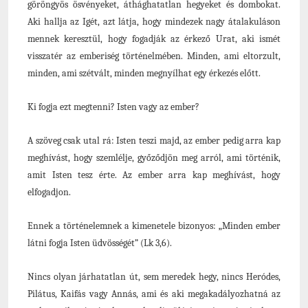
göröngyös ösvényeket, áthághatatlan hegyeket és dombokat.
Aki hallja az Igét, azt látja, hogy mindezek nagy átalakuláson
mennek keresztül, hogy fogadják az érkező Urat, aki ismét
visszatér az emberiség történelmében. Minden, ami eltorzult,
minden, ami szétvált, minden megnyílhat egy érkezés előtt.
Ki fogja ezt megtenni? Isten vagy az ember?
A szöveg csak utal rá: Isten teszi majd, az ember pedig arra kap
meghívást, hogy szemlélje, győződjön meg arról, ami történik,
amit Isten tesz érte. Az ember arra kap meghívást, hogy
elfogadjon.
Ennek a történelemnek a kimenetele bizonyos: „Minden ember
látni fogja Isten üdvösségét” (Lk 3,6).
Nincs olyan járhatatlan út, sem meredek hegy, nincs Heródes,
Pilátus, Kaifás vagy Annás, ami és aki megakadályozhatná az