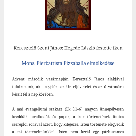
Keresztelő Szent János; Hegede László festette ikon
Mons. Pierbattista Pizzaballa elmélkedése
Advent második vasárnapján Keresztelő János alakjával
találkozunk, aki megelőzi az Úr eljövetelét és az ő várására
készít fel a nép körében.
A mai evangéliumi szakasz (Lk 3,1–6) nagyon ünnepélyesen
kezdődik, uralkodók és papok, a kor történetének fontos
szereplői sorával azért, hogy kifejezze, Isten története elegyedik
a mi történelmünkkel. Isten nem kreál egy párhuzamos