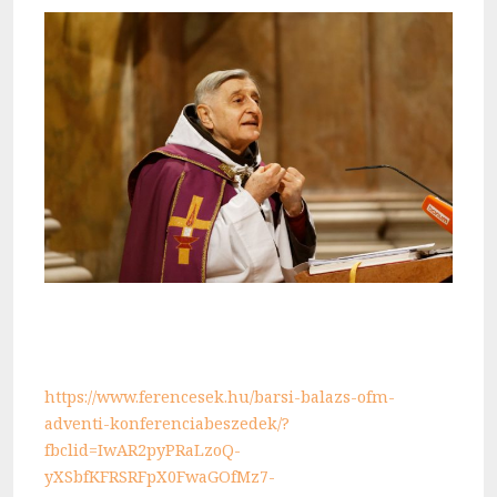
https://www.ferencesek.hu/barsi-balazs-ofm-
adventi-konferenciabeszedek/?
fbclid=IwAR2pyPRaLzoQ-
yXSbfKFRSRFpX0FwaGOfMz7-