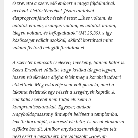
észrevette a szenvedő embert a maga fájdalmával,
arcával, élettörténetével. Jézus tanítását
életprogramjának részévé tette: „Éhes voltam, és
adtatok ennem, szomjas voltam, és adtatok innom,
idegen voltam, és befogadtatok” (Mt 25,35), s így
közösséget vállalt azokkal, akiktől kortársai mint
valami fertőző betegtől fordultak el.
A szeretet nemcsak cselekvő, tevékeny, hanem bátor is.
Szent Erzsébet vállalta, hogy kritika tárgya legyen,
hiszen viselkedése aligha felelt meg a korabeli udvari
etikettnek. Még esküvője sem volt pazarló, mert a
lakoma ételeinek egy részét a szegények kapták. A
radikális szeretet nem tudja elviselni a
kompromisszumokat. Egyszer, amikor
Nagyboldogasszony ünnepén belépett a templomba,
levette koronáját, a kereszt elé tette, és arcát eltakarva
a földre borult. Amikor anyósa szemrehányást tett
neki ezért a gesztusért, így válaszolt: „Hogyan