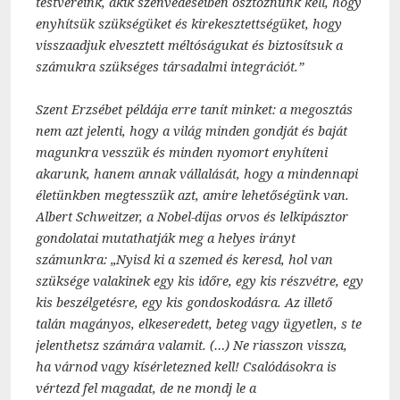
testvéreink, akik szenvedéseiben osztoznunk kell, hogy
enyhítsük szükségüket és kirekesztettségüket, hogy
visszaadjuk elvesztett méltóságukat és biztosítsuk a
számukra szükséges társadalmi integrációt.”
Szent Erzsébet példája erre tanít minket: a megosztás
nem azt jelenti, hogy a világ minden gondját és baját
magunkra vesszük és minden nyomort enyhíteni
akarunk, hanem annak vállalását, hogy a mindennapi
életünkben megtesszük azt, amire lehetőségünk van.
Albert Schweitzer, a Nobel-díjas orvos és lelkipásztor
gondolatai mutathatják meg a helyes irányt
számunkra: „Nyisd ki a szemed és keresd, hol van
szüksége valakinek egy kis időre, egy kis részvétre, egy
kis beszélgetésre, egy kis gondoskodásra. Az illető
talán magányos, elkeseredett, beteg vagy ügyetlen, s te
jelenthetsz számára valamit. (…) Ne riasszon vissza,
ha várnod vagy kísérletezned kell! Csalódásokra is
vértezd fel magadat, de ne mondj le a