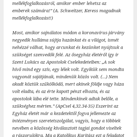
mellékfoglalkozásról, amikor ember lehetsz az
emberek számára!” (A. Schweitzer, Keress magadnak
mellékfoglalkozást!)
Most, amikor sajnálatos módon a koronavírus-járvány
negyedik hulláma sújtja hazánkat és a világot, ismét
nehézzé válhat, hogy arcunkat és kezünket nyújtsuk a
szükséget szenvedők felé. Az ősegyház életéről így ír
Szent Lukács az Apostolok Cselekedeteiben: „A sok
hívő mind egy szív, egy lélek volt. Egyikük sem mondta
vagyonát sajátjának, mindenük közös volt. (…) Nem
akadt köztük szűkölködő, mert akinek földje vagy háza
volt eladta, és az érte kapott pénzt elhozta, és az
apostolok lába elé tette. Mindenkinek adtak belőle, a
szükséghez mérten.” (ApCsel 4,32.34-35) Eszerint az
Egyház életét már a kezdetektől fogva jellemezte az
intézményes szeretetszolgálat, vagyis, hogy a többiek
nevében a közösség kiválasztott tagjai gondot viseltek
a rászorulókra. Ma a Katolikus Karitász ezt a feladatot