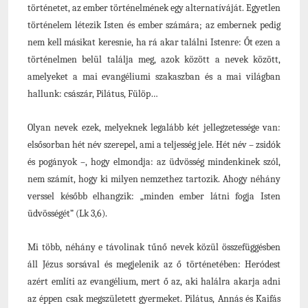
történetet, az ember történelmének egy alternatíváját. Egyetlen
történelem létezik Isten és ember számára; az embernek pedig
nem kell másikat keresnie, ha rá akar találni Istenre: Őt ezen a
történelmen belül találja meg, azok között a nevek között,
amelyeket a mai evangéliumi szakaszban és a mai világban
hallunk: császár, Pilátus, Fülöp…
Olyan nevek ezek, melyeknek legalább két jellegzetessége van:
elsősorban hét név szerepel, ami a teljesség jele. Hét név – zsidók
és pogányok –, hogy elmondja: az üdvösség mindenkinek szól,
nem számít, hogy ki milyen nemzethez tartozik. Ahogy néhány
verssel később elhangzik: „minden ember látni fogja Isten
üdvösségét” (Lk 3,6).
Mi több, néhány e távolinak tűnő nevek közül összefüggésben
áll Jézus sorsával és megjelenik az ő történetében: Heródest
azért említi az evangélium, mert ő az, aki halálra akarja adni
az éppen csak megszületett gyermeket. Pilátus, Annás és Kaifás