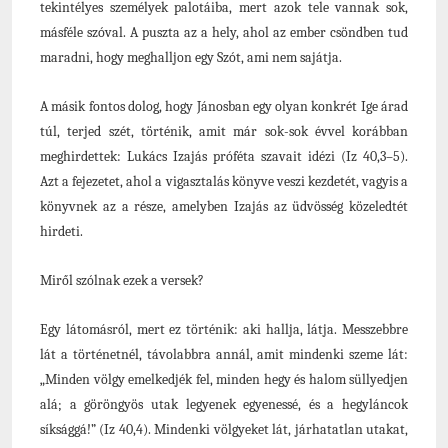
tekintélyes személyek palotáiba, mert azok tele vannak sok,
másféle szóval. A puszta az a hely, ahol az ember csöndben tud
maradni, hogy meghalljon egy Szót, ami nem sajátja.
A másik fontos dolog, hogy Jánosban egy olyan konkrét Ige árad
túl, terjed szét, történik, amit már sok-sok évvel korábban
meghirdettek: Lukács Izajás próféta szavait idézi (Iz 40,3–5).
Azt a fejezetet, ahol a vigasztalás könyve veszi kezdetét, vagyis a
könyvnek az a része, amelyben Izajás az üdvösség közeledtét
hirdeti.
Miről szólnak ezek a versek?
Egy látomásról, mert ez történik: aki hallja, látja. Messzebbre
lát a történetnél, távolabbra annál, amit mindenki szeme lát:
„Minden völgy emelkedjék fel, minden hegy és halom süllyedjen
alá; a göröngyös utak legyenek egyenessé, és a hegyláncok
síksággá!” (Iz 40,4). Mindenki völgyeket lát, járhatatlan utakat,