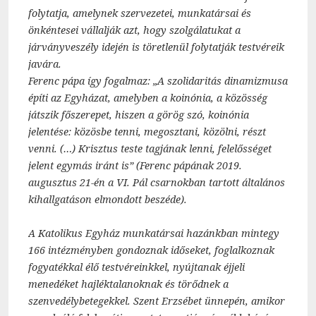
folytatja, amelynek szervezetei, munkatársai és
önkéntesei vállalják azt, hogy szolgálatukat a
járványveszély idején is töretlenül folytatják testvéreik
javára.
Ferenc pápa így fogalmaz: „A szolidaritás dinamizmusa
építi az Egyházat, amelyben a koinónia, a közösség
játszik főszerepet, hiszen a görög szó, koinónia
jelentése: közösbe tenni, megosztani, közölni, részt
venni. (…) Krisztus teste tagjának lenni, felelősséget
jelent egymás iránt is” (Ferenc pápának 2019.
augusztus 21-én a VI. Pál csarnokban tartott általános
kihallgatáson elmondott beszéde).
A Katolikus Egyház munkatársai hazánkban mintegy
166 intézményben gondoznak időseket, foglalkoznak
fogyatékkal élő testvéreinkkel, nyújtanak éjjeli
menedéket hajléktalanoknak és törődnek a
szenvedélybetegekkel. Szent Erzsébet ünnepén, amikor