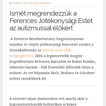
Posted:
2021-11-20
by
Plébános
Ismét megrendezzük a
Ferences Jótékonysági Estet
az autizmussal élőkért
A Ferences Rendtartomány hagyományosan
minden év elején jótékonysági koncertet rendez a
Zeneakadémián az
autizmussal élők
megsegítésére
. Idén a legismertebb magyar
hegedűvirtuóz Kelemen Barnabás és Kokas Katalin,
valamint barátai – FAB Ensemble állították össze a
műsort. Az est folyamán Bach, Brahms és Schubert
művei csendülnek fel.
A szeretet olyan elementáris erő, amely akár a
legreménytelenebb helyzetben is képes