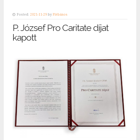
Posted:
2021-11-29
by
Plébános
P. József Pro Caritate díjat
kapott