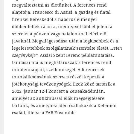
megváltoztatni az életünket. A ferences rend
alapítója, Francesco di Assisi, a gazdag és fiatal
firenzei kereskedőt a háborús élményei
döbbentették rá arra, mennyivel többet jelent a
szeretet a pénzen vagy hatalommal elérhető
javaknál. Megvilágosodása után a legkisebbek és a
legelesettebbek szolgálatának szentelte életét.
„Isten
szegénykéje”
, Assisi Szent Ferenc példamutatása,
tanításai ma is meghatározzák a ferences rend
mindennapjait, szellemiségét. A ferencesek
munkálkodásának szerves részét képezik a
jótékonysági tevékenységek. Ezek közé tartozik a
2022. január 12-i koncert a Zeneakadémián,
amelyet az autizmussal élők megsegítésére
tartunk, és amelyhez idén csatlakozik a Kelemen
család, illetve a FAB Ensemble.