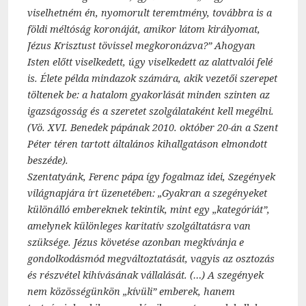
viselhetném én, nyomorult teremtmény, továbbra is a
földi méltóság koronáját, amikor látom királyomat,
Jézus Krisztust tövissel megkoronázva?” Ahogyan
Isten előtt viselkedett, úgy viselkedett az alattvalói felé
is. Élete példa mindazok számára, akik vezetői szerepet
töltenek be: a hatalom gyakorlását minden szinten az
igazságosság és a szeretet szolgálataként kell megélni.
(Vö. XVI. Benedek pápának 2010. október 20-án a Szent
Péter téren tartott általános kihallgatáson elmondott
beszéde).
Szentatyánk, Ferenc pápa így fogalmaz idei, Szegények
világnapjára írt üzenetében: „Gyakran a szegényeket
különálló embereknek tekintik, mint egy „kategóriát”,
amelynek különleges karitatív szolgáltatásra van
szüksége. Jézus követése azonban megkívánja e
gondolkodásmód megváltoztatását, vagyis az osztozás
és részvétel kihívásának vállalását. (…) A szegények
nem közösségünkön „kívüli” emberek, hanem