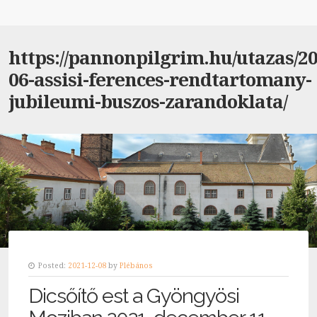
https://pannonpilgrim.hu/utazas/20
06-assisi-ferences-rendtartomany-
jubileumi-buszos-zarandoklata/
Posted:
2021-12-08
by
Plébános
Dicsőítő est a Gyöngyösi