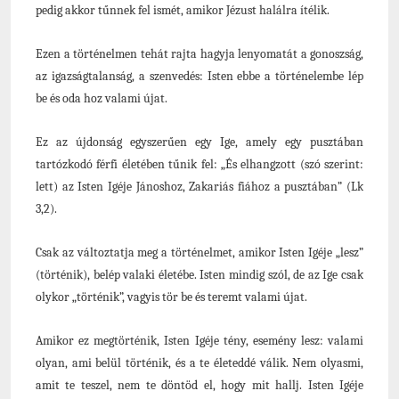
pedig akkor tűnnek fel ismét, amikor Jézust halálra ítélik.
Ezen a történelmen tehát rajta hagyja lenyomatát a gonoszság,
az igazságtalanság, a szenvedés: Isten ebbe a történelembe lép
be és oda hoz valami újat.
Ez az újdonság egyszerűen egy Ige, amely egy pusztában
tartózkodó férfi életében tűnik fel: „És elhangzott (szó szerint:
lett) az Isten Igéje Jánoshoz, Zakariás fiához a pusztában” (Lk
3,2).
Csak az változtatja meg a történelmet, amikor Isten Igéje „lesz”
(történik), belép valaki életébe. Isten mindig szól, de az Ige csak
olykor „történik”, vagyis tör be és teremt valami újat.
Amikor ez megtörténik, Isten Igéje tény, esemény lesz: valami
olyan, ami belül történik, és a te életeddé válik. Nem olyasmi,
amit te teszel, nem te döntöd el, hogy mit hallj. Isten Igéje