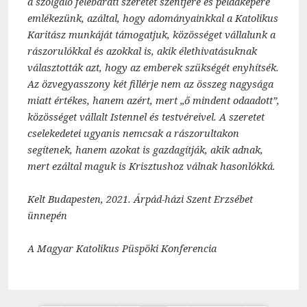
a szolgáló felebaráti szeretet szentjére és példaképére
emlékezünk, azáltal, hogy adományainkkal a Katolikus
Karitász munkáját támogatjuk, közösséget vállalunk a
rászorulókkal és azokkal is, akik élethivatásuknak
választották azt, hogy az emberek szükségét enyhítsék.
Az özvegyasszony két fillérje nem az összeg nagysága
miatt értékes, hanem azért, mert „ő mindent odaadott”,
közösséget vállalt Istennel és testvéreivel. A szeretet
cselekedetei ugyanis nemcsak a rászorultakon
segítenek, hanem azokat is gazdagítják, akik adnak,
mert ezáltal maguk is Krisztushoz válnak hasonlókká.
Kelt Budapesten, 2021. Árpád-házi Szent Erzsébet
ünnepén
A Magyar Katolikus Püspöki Konferencia