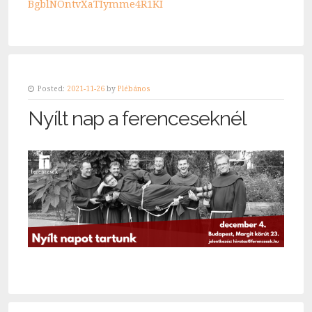
BgblNOntvXaTIymme4R1KI
Posted:
2021-11-26
by
Plébános
Nyílt nap a ferenceseknél