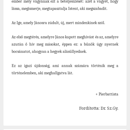
ember mély vágyának ezt a beteljesülését: azét a vágyét, hogy
lássa, megismerje, megtapasztalja Istent, aki megszabadít.
Az Ige, amely Jánosra zúdult, új, mert mindenkinek szól.
Az első megtérés, amelyre János kapott meghívást és az, amelyre
azután ő hív meg másokat, éppen ez: a bűnök úgy nyernek
bocsánatot, ahogyan a hegyek alásüllyednek.
Ez az igazi újdonság, ami annak számára történik meg a
történelemben, aki meghallgatva lát.
+ Pierbattista
Fordította: Dr. Sz.Gy.