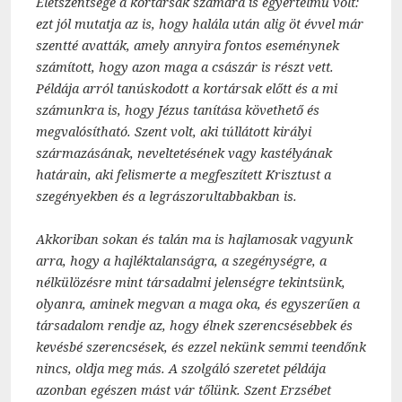
Életszentsége a kortársak számára is egyértelmű volt:
ezt jól mutatja az is, hogy halála után alig öt évvel már
szentté avatták, amely annyira fontos eseménynek
számított, hogy azon maga a császár is részt vett.
Példája arról tanúskodott a kortársak előtt és a mi
számunkra is, hogy Jézus tanítása követhető és
megvalósítható. Szent volt, aki túllátott királyi
származásának, neveltetésének vagy kastélyának
határain, aki felismerte a megfeszített Krisztust a
szegényekben és a legrászorultabbakban is.
Akkoriban sokan és talán ma is hajlamosak vagyunk
arra, hogy a hajléktalanságra, a szegénységre, a
nélkülözésre mint társadalmi jelenségre tekintsünk,
olyanra, aminek megvan a maga oka, és egyszerűen a
társadalom rendje az, hogy élnek szerencsésebbek és
kevésbé szerencsések, és ezzel nekünk semmi teendőnk
nincs, oldja meg más. A szolgáló szeretet példája
azonban egészen mást vár tőlünk. Szent Erzsébet