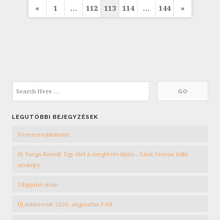
Bejegyzések
«
1
…
112
113
114
…
144
»
lapozása
LEGUTÓBBI BEJEGYZÉSEK
Ferences jubileum
fr. Varga Kamill: Egy élet a megtérés útján – Liszt Ferenc lelki
arcképe
Filippínó mise
Új miserend: 2026. augusztus 9-től