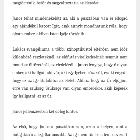
megtörténik, betör és megváltoztatja az életedet.
János tehát mindenekelőtt az, aki a pusztában van és elfogad
egy ajándékul kapott Igét; csak annyit mondhatunk róla, hogy
olyan ember, akiben Isten Igéje történik.
Lukács evangéliuma a többi szinoptikustól eltérően nem időz
különböző részleteknél, az előfutár viselkedésénél: semmit nem
mond az öltözetéről, az eledeléről… János lényege, hogy ő olyan
ember, aki hallgat, aki vár, aki egy Igében részesül, és aki engedi,
hogy ez az Ige átalakítsa az életét. Ahhoz, hogy az Úr eljöjjön,
erre van szükség. Szüksége van olyan emberekre, akik képesek
így hallgatni: ez az út.
János jellemzésében két dolog fontos.
Az első, hogy János a pusztában van, azon a helyen, ami a
hallgatásra a legalkalmasabb. Az Ige nem tör be a fent nevezett