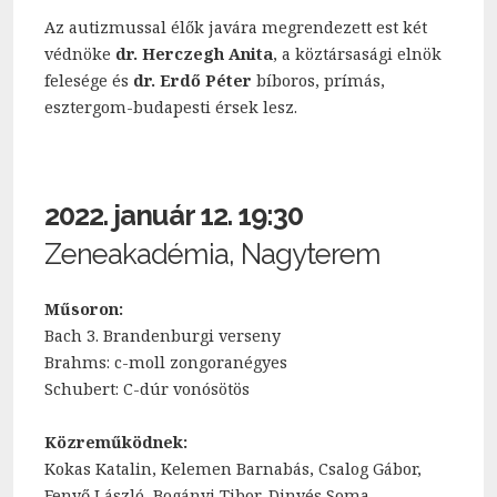
Az autizmussal élők javára megrendezett est két
védnöke
dr. Herczegh Anita
, a köztársasági elnök
felesége és
dr. Erdő Péter
bíboros, prímás,
esztergom-budapesti érsek lesz.
2022. január 12. 19:30
Zeneakadémia, Nagyterem
Műsoron:
Bach 3. Brandenburgi verseny
Brahms: c-moll zongoranégyes
Schubert: C-dúr vonósötös
Közreműködnek:
Kokas Katalin, Kelemen Barnabás, Csalog Gábor,
Fenyő László, Bogányi Tibor, Dinyés Soma,