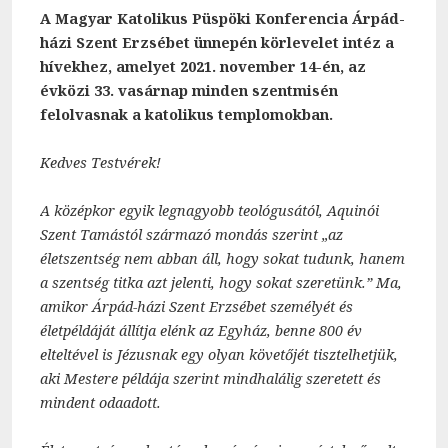
A Magyar Katolikus Püspöki Konferencia Árpád-
házi Szent Erzsébet ünnepén körlevelet intéz a
hívekhez, amelyet 2021. november 14-én, az
évközi 33. vasárnap minden szentmisén
felolvasnak a katolikus templomokban.
Kedves Testvérek!
A középkor egyik legnagyobb teológusától, Aquinói
Szent Tamástól származó mondás szerint „az
életszentség nem abban áll, hogy sokat tudunk, hanem
a szentség titka azt jelenti, hogy sokat szeretünk.” Ma,
amikor Árpád-házi Szent Erzsébet személyét és
életpéldáját állítja elénk az Egyház, benne 800 év
elteltével is Jézusnak egy olyan követőjét tisztelhetjük,
aki Mestere példája szerint mindhalálig szeretett és
mindent odaadott.