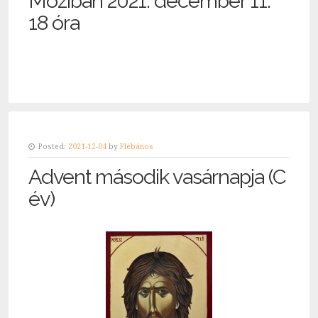
Moziban 2021. december 11.
18 óra
Posted:
2021-12-04
by
Plébános
Advent második vasárnapja (C
év)