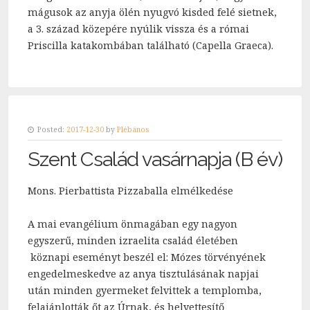
mágusok az anyja ölén nyugvó kisded felé sietnek,
a 3. század közepére nyúlik vissza és a római
Priscilla katakombában található (Capella Graeca).
Posted:
2017-12-30
by
Plébános
Szent Család vasárnapja (B év)
Mons. Pierbattista Pizzaballa elmélkedése
A mai evangélium önmagában egy nagyon
egyszerű, minden izraelita család életében
köznapi eseményt beszél el: Mózes törvényének
engedelmeskedve az anya tisztulásának napjai
után minden gyermeket felvittek a templomba,
felajánlották őt az Úrnak, és helyettesítő