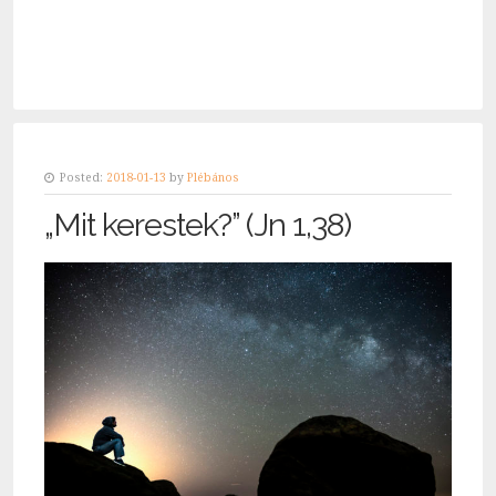
Posted:
2018-01-13
by
Plébános
„Mit kerestek?” (Jn 1,38)