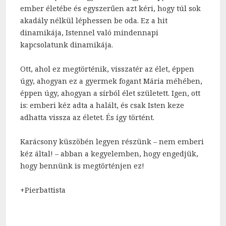
ember életébe és egyszerűen azt kéri, hogy túl sok
akadály nélkül léphessen be oda. Ez a hit
dinamikája, Istennel való mindennapi
kapcsolatunk dinamikája.
Ott, ahol ez megtörténik, visszatér az élet, éppen
úgy, ahogyan ez a gyermek fogant Mária méhében,
éppen úgy, ahogyan a sírból élet született. Igen, ott
is: emberi kéz adta a halált, és csak Isten keze
adhatta vissza az életet. És így történt.
Karácsony küszöbén legyen részünk – nem emberi
kéz által! – abban a kegyelemben, hogy engedjük,
hogy bennünk is megtörténjen ez!
+Pierbattista