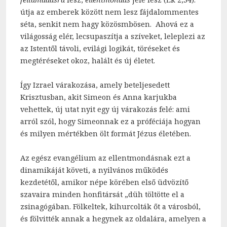
útja az emberek között nem lesz fájdalommentes
séta, senkit nem hagy közösmbösen. Ahová ez a
világosság elér, lecsupaszítja a szíveket, leleplezi az
az Istentől távoli, evilági logikát, töréseket és
megtéréseket okoz, halált és új életet.
Így Izrael várakozása, amely beteljesedett
Krisztusban, akit Simeon és Anna karjukba
vehettek, új utat nyit egy új várakozás felé: ami
arról szól, hogy Simeonnak ez a próféciája hogyan
és milyen mértékben ölt formát Jézus életében.
Az egész evangélium az ellentmondásnak ezt a
dinamikáját követi, a nyilvános működés
kezdetétől, amikor népe körében első üdvözítő
szavaira minden honfitársát „düh töltötte el a
zsinagógában. Fölkeltek, kihurcolták őt a városból,
és fölvitték annak a hegynek az oldalára, amelyen a