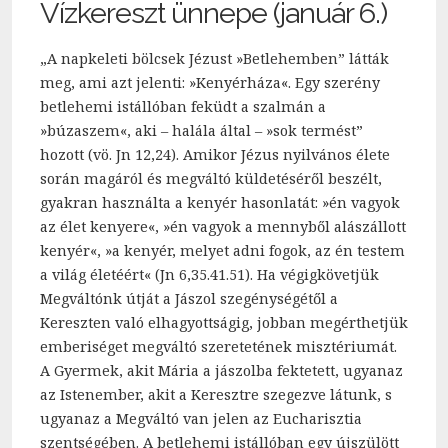
Vízkereszt ünnepe (január 6.)
„A napkeleti bölcsek Jézust »Betlehemben” látták
meg, ami azt jelenti: »Kenyérháza«. Egy szerény
betlehemi istállóban feküdt a szalmán a
»búzaszem«, aki – halála által – »sok termést”
hozott (vö. Jn 12,24). Amikor Jézus nyilvános élete
során magáról és megváltó küldetéséről beszélt,
gyakran használta a kenyér hasonlatát: »én vagyok
az élet kenyere«, »én vagyok a mennyből alászállott
kenyér«, »a kenyér, melyet adni fogok, az én testem
a világ életéért« (Jn 6,35.41.51). Ha végigkövetjük
Megváltónk útját a Jászol szegénységétől a
Kereszten való elhagyottságig, jobban megérthetjük
emberiséget megváltó szeretetének misztériumát.
A Gyermek, akit Mária a jászolba fektetett, ugyanaz
az Istenember, akit a Keresztre szegezve látunk, s
ugyanaz a Megváltó van jelen az Eucharisztia
szentségében. A betlehemi istállóban egy újszülött