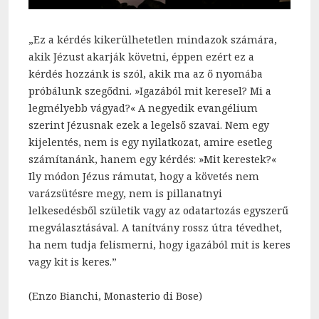
„Ez a kérdés kikerülhetetlen mindazok számára,
akik Jézust akarják követni, éppen ezért ez a
kérdés hozzánk is szól, akik ma az ő nyomába
próbálunk szegődni. »Igazából mit keresel? Mi a
legmélyebb vágyad?« A negyedik evangélium
szerint Jézusnak ezek a legelső szavai. Nem egy
kijelentés, nem is egy nyilatkozat, amire esetleg
számítanánk, hanem egy kérdés: »Mit kerestek?«
Ily módon Jézus rámutat, hogy a követés nem
varázsütésre megy, nem is pillanatnyi
lelkesedésből születik vagy az odatartozás egyszerű
megválasztásával. A tanítvány rossz útra tévedhet,
ha nem tudja felismerni, hogy igazából mit is keres
vagy kit is keres.”
(Enzo Bianchi, Monasterio di Bose)