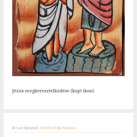
Jézus megkeresztelkedése (kopt ikon)
Last Updated:
2018-01-03
by
Plébános