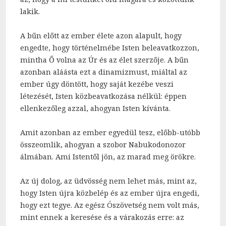
lakik.
A bűn előtt az ember élete azon alapult, hogy
engedte, hogy történelmébe Isten beleavatkozzon,
mintha Ő volna az Úr és az élet szerzője. A bűn
azonban aláásta ezt a dinamizmust, miáltal az
ember úgy döntött, hogy saját kezébe veszi
létezését, Isten közbeavatkozása nélkül: éppen
ellenkezőleg azzal, ahogyan Isten kívánta.
Amit azonban az ember egyedül tesz, előbb-utóbb
összeomlik, ahogyan a szobor Nabukodonozor
álmában. Ami Istentől jön, az marad meg örökre.
Az új dolog, az üdvösség nem lehet más, mint az,
hogy Isten újra közbelép és az ember újra engedi,
hogy ezt tegye. Az egész Ószövetség nem volt más,
mint ennek a keresése és a várakozás erre: az