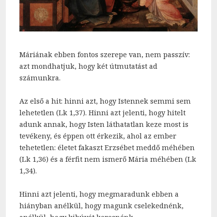
Máriának ebben fontos szerepe van, nem passzív:
azt mondhatjuk, hogy két útmutatást ad
számunkra.
Az első a hit: hinni azt, hogy Istennek semmi sem
lehetetlen (Lk 1,37). Hinni azt jelenti, hogy hitelt
adunk annak, hogy Isten láthatatlan keze most is
tevékeny, és éppen ott érkezik, ahol az ember
tehetetlen: életet fakaszt Erzsébet meddő méhében
(Lk 1,36) és a férfit nem ismerő Mária méhében (Lk
1,34).
Hinni azt jelenti, hogy megmaradunk ebben a
hiányban anélkül, hogy magunk cselekednénk,