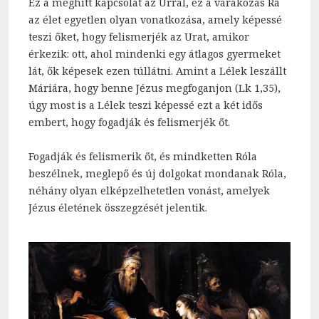
Ez a meghitt kapcsolat az Úrral, ez a várakozás Rá
az élet egyetlen olyan vonatkozása, amely képessé
teszi őket, hogy felismerjék az Urat, amikor
érkezik: ott, ahol mindenki egy átlagos gyermeket
lát, ők képesek ezen túllátni. Amint a Lélek leszállt
Máriára, hogy benne Jézus megfoganjon (Lk 1,35),
úgy most is a Lélek teszi képessé ezt a két idős
embert, hogy fogadják és felismerjék őt.
Fogadják és felismerik őt, és mindketten Róla
beszélnek, meglepő és új dolgokat mondanak Róla,
néhány olyan elképzelhetetlen vonást, amelyek
Jézus életének összegzését jelentik.