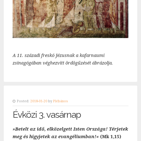
A 11. századi freskó Jézusnak a kafarnaumi
zsinagógában véghezvitt ördögűzését ábrázolja.
Posted:
2018-01-20
by
Plébános
Évközi 3. vasárnap
»Betelt az idő, elközelgett Isten Országa! Térjetek
meg és higyjetek az evangéliumban!«
(Mk 1,15)