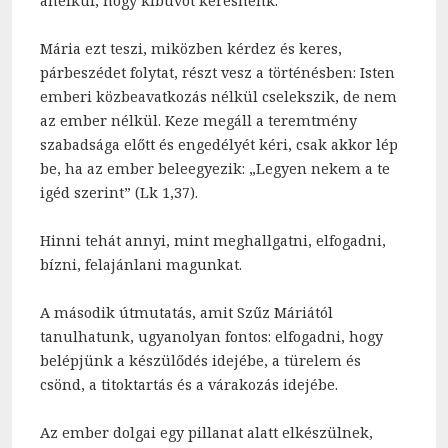
anélkül, hogy kibúvót keresnénk.
Mária ezt teszi, miközben kérdez és keres,
párbeszédet folytat, részt vesz a történésben: Isten
emberi közbeavatkozás nélkül cselekszik, de nem
az ember nélkül. Keze megáll a teremtmény
szabadsága előtt és engedélyét kéri, csak akkor lép
be, ha az ember beleegyezik: „Legyen nekem a te
igéd szerint” (Lk 1,37).
Hinni tehát annyi, mint meghallgatni, elfogadni,
bízni, felajánlani magunkat.
A második útmutatás, amit Szűz Máriától
tanulhatunk, ugyanolyan fontos: elfogadni, hogy
belépjünk a készülődés idejébe, a türelem és
csönd, a titoktartás és a várakozás idejébe.
Az ember dolgai egy pillanat alatt elkészülnek,