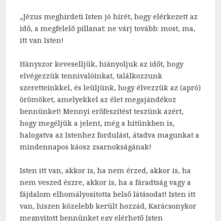
„Jézus meghirdeti Isten jó hírét, hogy elérkezett az
idő, a megfelelő pillanat: ne várj tovább: most, ma,
itt van Isten!
Hányszor keveselljük, hiányoljuk az időt, hogy
elvégezzük tennivalóinkat, találkozzunk
szeretteinkkel, és leüljünk, hogy élvezzük az (apró)
örömöket, amelyekkel az élet megajándékoz
bennünket! Mennyi erőfeszítést teszünk azért,
hogy megéljük a jelent, még a hitünkben is,
halogatva az Istenhez fordulást, átadva magunkat a
mindennapos káosz zsarnokságának!
Isten itt van, akkor is, ha nem érzed, akkor is, ha
nem veszed észre, akkor is, ha a fáradtság vagy a
fájdalom elhomályosította belső látásodat! Isten itt
van, hiszen közelebb került hozzád, Karácsonykor
megnyitott bennünket egy elérhető Isten