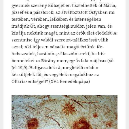
gyermek szerény külsejében tisztelhették őt Mária,
József és a pásztorok; az átváltoztatott Ostyában mi
testében, vérében, lelkében és istenségében
imádjuk Őt, ahogy szentségi módon jelen van, és
kínálja nekünk magát, mint az örök élet eledelét. A
szentmise így valódi szeretet-találkozássá válik
azzal, Aki teljesen odaadta magát értünk. Ne
habozzatok, barátaim, válaszolni neki, ha hív
benneteket »a Bárány menyegzős lakomájára« (vö.
Jel 19,9). Hallgassatok rá, megfelelő módon
készüljetek föl, és vegyétek magatokhoz az
Oltáriszentséget!” (XVI. Benedek pápa)