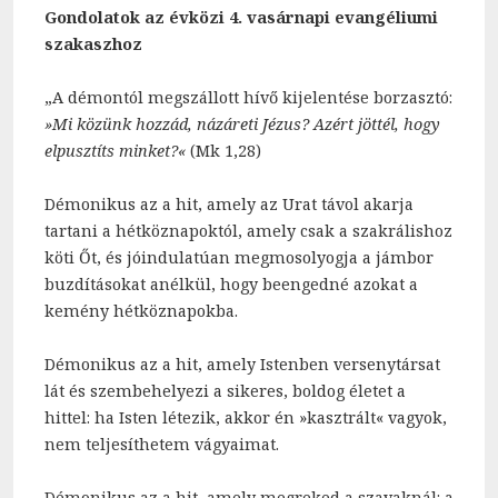
Gondolatok az évközi 4. vasárnapi evangéliumi
szakaszhoz
„A démontól megszállott hívő kijelentése borzasztó:
»Mi közünk hozzád, názáreti Jézus? Azért jöttél, hogy
elpusztíts minket?«
(Mk 1,28)
Démonikus az a hit, amely az Urat távol akarja
tartani a hétköznapoktól, amely csak a szakrálishoz
köti Őt, és jóindulatúan megmosolyogja a jámbor
buzdításokat anélkül, hogy beengedné azokat a
kemény hétköznapokba.
Démonikus az a hit, amely Istenben versenytársat
lát és szembehelyezi a sikeres, boldog életet a
hittel: ha Isten létezik, akkor én »kasztrált« vagyok,
nem teljesíthetem vágyaimat.
Démonikus az a hit, amely megreked a szavaknál: a