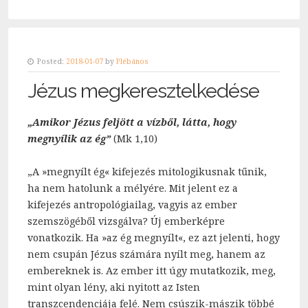
Posted:
2018-01-07
by
Plébános
Jézus megkeresztelkedése
„Amikor Jézus feljött a vízből, látta, hogy
megnyílik az ég”
(Mk 1,10)
„A »megnyílt ég« kifejezés mitologikusnak tűnik,
ha nem hatolunk a mélyére. Mit jelent ez a
kifejezés antropológiailag, vagyis az ember
szemszögéből vizsgálva? Új emberképre
vonatkozik. Ha »az ég megnyílt«, ez azt jelenti, hogy
nem csupán Jézus számára nyílt meg, hanem az
embereknek is. Az ember itt úgy mutatkozik, meg,
mint olyan lény, aki nyitott az Isten
transzcendenciája felé. Nem csúszik-mászik többé