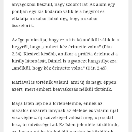
anyagokból készült, nagy szobrot lát. Az álom egy
pontján egy kis kődarab válik le a hegyről és
eltalálja a szobor lábát úgy, hogy a szobor
összetörik.
Az Ige pontosítja, hogy ez a kis kő anélkül válik le a
hegyről, hogy „emberi kéz érintette volna” (Dán
2,34). Kicsivel később, amikor a próféta értelmezi a
király látomását, Dániel is ugyanezt hangsúlyozza:
„anélkül, hogy kéz érintette volna” (Dán 2,45).
Máriával is történik valami, ami új és nagy, éppen
azért, mert emberi beavatkozás nélkül történik.
Maga Isten lép be a történelembe, ennek az
alázatos názáreti lánynak az életébe és valami újat
visz véghez: új szövetséget valósít meg, új csodát
tesz, új üdvösséget ad. Ez Isten jelenléte közöttünk,
az, hogy a mi testünket ölti magára és közöttünk