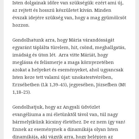
Isten dolgainak időre van szükségük: ezért ami új,
az rejtett és hosszú készületet kíván. Minden
évszak idejére szükség van, hogy a mag gyümölcsöt
hozzon.
Gondolhatunk arra, hogy Mária várandósságát
egyaránt táplálta türelem, hit, csönd, meghallgatás,
imádság és úton lét. Arra vitte Máriát, hogy
meglássa és felismerje a maga környezetében
azokat a helyeket és eseményeket, ahol ugyancsak
Isten keze tett valami újat: unokatestvérében,
Erzsébetben (Lk 1,39–45), jegyesében, Józsefben (Mt
1,18–25).
Gondolhatjuk, hogy az Angyali üdvözlet
evangéliuma a mi életünktől távol van, túl nagy
bármelyikünk kicsiny életéhez. De ez nem így van!
Ennek az eseménynek a dinamikája olyan Isten
dinamikája, aki vágyik arra, hogy belépjen az