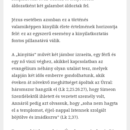
áldozatként két galambot áldoztak fel.
Jézus esetében azonban ez a történés
valamiképpen kinyílik élete értelmének horizontja
felé: ez az egyszerű esemény a kinyilatkoztatás
fontos pillanatává válik.
A „kinyitás” művét két jámbor izraeita, egy férfi és
egy nő viszi véghez, akikkel kapcsolatban az
evangélium néhány olyan utalást tesz, melyek
alapján két idős emberre gondolhatunk, akik
éveken át növekvő meghittséget ápoltak az Úrral:
háromszor hangzik el (Lk 2,25.26.27), hogy Simeon
Szentlélektől ihletett és vezetett személy volt,
Annáról pedig azt olvassuk, hogy „soha nem hagyta
el a templomot, éjjel-nappal Istennek szolgált
böjtölve és imádkozva” (Lk 2,37).