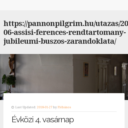
https://pannonpilgrim.hu/utazas/20
06-assisi-ferences-rendtartomany-
jubileumi-buszos-zarandoklata/
Last Updated:
2018-01-27
by
Plébános
Évközi 4. vasárnap