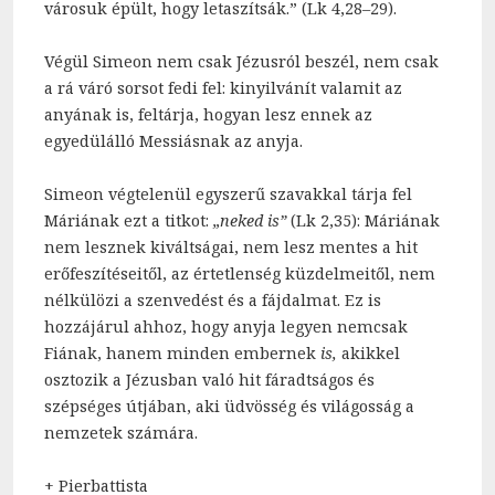
városuk épült, hogy letaszítsák.” (Lk 4,28–29).
Végül Simeon nem csak Jézusról beszél, nem csak
a rá váró sorsot fedi fel: kinyilvánít valamit az
anyának is, feltárja, hogyan lesz ennek az
egyedülálló Messiásnak az anyja.
Simeon végtelenül egyszerű szavakkal tárja fel
Máriának ezt a titkot:
„neked is”
(Lk 2,35): Máriának
nem lesznek kiváltságai, nem lesz mentes a hit
erőfeszítéseitől, az értetlenség küzdelmeitől, nem
nélkülözi a szenvedést és a fájdalmat. Ez is
hozzájárul ahhoz, hogy anyja legyen nemcsak
Fiának, hanem minden embernek
is,
akikkel
osztozik a Jézusban való hit fáradtságos és
szépséges útjában, aki üdvösség és világosság a
nemzetek számára.
+ Pierbattista