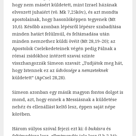
hogy nem másért küldetett, mint Izrael házának
elveszett juhaiért (vö. Mk 7,25köv.), és azt mondta
apostolainak, hogy hasonlóképpen tegyenek (Mt
10,6). Később azonban lépésről lépésre szabadítása
minden határt felülmúl, és feltámadása után
minden nemzethez küldi övéit (Mt 28,19–20); az
Apostolok Cselekedeteinek végén pedig Pálnak a
római zsidókhoz intézett szavai szinte
visszhangozzák Simeon szavait: „Tudjátok meg hát,
hogy Istennek ez az
üdvössége
a
nemzeteknek
küldetett” (ApCsel 28,28).
Simeon azonban egy másik magyon fontos dolgot is
mond, azt, hogy ennek a Messiásnak a küldetése
nehéz és ellenállást keltő lesz, éppen saját népe
körében.
Három súlyos szóval fejezi ezt ki: ő
bukásra
és
feltámadásra
lesz,
ellentmondás
jele lesz (Lk 2,34):