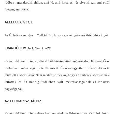
időben ragaszkodni ahhoz, ami jó, ami krisztusi, és elvetni azt, ami ettől
idegen, ami rossz.
ALLELUJA
I
z 61, 1
A
z Úr lelke van rajtam
: *
elküldött, hogy a szegények
–
nek örömhírt vigyek.
EVANGÉLIUM
Jn 1
, 6–8. 19–28
Keresztelő Szent János prófétai küldetéstudattal tanús
–
kodott Jézusról. Ő az
utolsó az ószövetségi próféták kö-zül. És ő az egyetlen próféta, aki rá is
mutatott a Messi-ásra. Nem szédítette meg az, hogy az emberek Messiás-nak
tartották őt. Ő mindig tudatában volt méltatlanságá-nak és Krisztus
nagyságának.
AZ EUCHARISZTIÁHOZ
Keresztelő Szent János alázatával mutatjuk be áldoza-tunkat. Örülünk, hogy