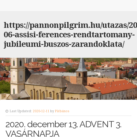
https://pannonpilgrim.hu/utazas/20
06-assisi-ferences-rendtartomany-
jubileumi-buszos-zarandoklata/
Last Updated:
2020-12-11
by
Plébános
2020. december 13. ADVENT 3.
VASÁRNAPJA