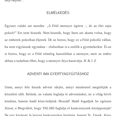
szép Hajnal…
ELMÉLKEDÉS
E
gyszer valaki azt mondta
:
„
A Föld mennyei égitest
–, de a
z élet rajta
pokoli
!”
Ezt nem hisszük. Nem hisszük, hogy Isten azt akarta volna, hogy
az emberek pokolban éljenek. De az biztos, hogy ez a Föld pokollá válhat,
ha nem vigyázunk egymásra
–
elsősorban is a szülők a gyermekeikre. És az
is biztos, hogy ez a Föld némileg hasonlíthat a mennyre, mert az ember
abban a tudatban élhet, hogy a mennyei Atya hazavárja.
H.
& J. Z.
A
DVENTI IMA GYERTYAGYÚJTÁSHOZ
Uram, annyi fele futunk advent idején, annyi mindennel megtöltjük a
készületi időt. Kérünk, ne valami foglalja le adventünket, ne a világ bóvli
kínálata, hanem hadd köze-ledjünk Hozzád
!
Hadd fogadjuk be egészen
Jézust, a Megváltót, hogy VALAKI foglalja el karácsonyunk középpontját
!
Ne egy kivágott fa legyen karácsonykor középen, hanem Te, Urunk, Jézus