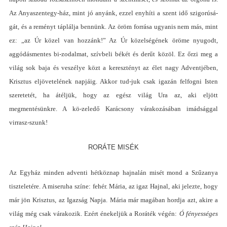
Az Anyaszentegy-ház, mint jó anyánk, ezzel enyhíti a szent idő szigorúsá-
gát, és a reményt táplálja bennünk. Az öröm forrása ugyanis nem más, mint
ez
:
„
az Úr közel van hozzánk
!” A
z Úr közelségének öröme nyugodt,
aggódás
m
entes bi-zodalmat, szívbeli békét és derűt közöl. Ez őrzi meg a
világ sok baja és veszélye közt a keresztényt az élet nagy Adventjében,
Krisztus eljövetelének napjáig. Akkor tud-juk csak igazán felfogni Isten
szeretetét, ha átéljük, hogy az egész világ Ura az, aki eljött
megmentésünkre. A kö-zeledő Karácsony várakozásában imádsággal
virrasz-szunk
!
RORÁTE MISÉK
Az Egyház minden adventi hétköznap hajnalán misét mond a Szűzanya
tiszteletére. A miseruha színe
:
fehér.
M
ária, az igaz Hajnal, aki jelezte, hogy
már jön Krisztus, az Igazság Napja. Mária már magában hordja azt, akire a
világ még csak várakozik. Ezért énekeljük a Roráték végén
:
Ó fényességes