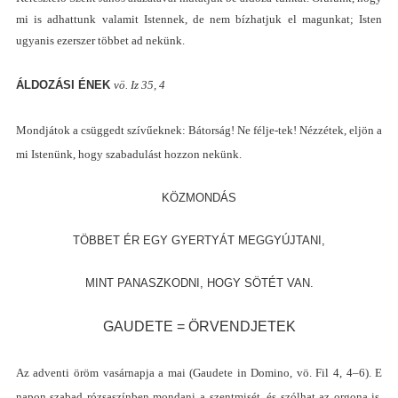
mi is adhattunk valamit Istennek, de nem bízhatjuk el magunkat; Isten
ugyanis ezerszer többet ad nekünk.
ÁLDOZÁSI ÉNEK
vö. Iz
35, 4
M
ondjátok a csüggedt szívűeknek
:
Bátorság
!
Ne félje-tek
!
Nézzétek, eljön a
mi Istenünk, hogy szabadulást hozzon nekünk.
KÖZMONDÁS
TÖBBET ÉR EGY GYERTYÁT MEGGYÚJTANI,
MINT PANASZKODNI, HOGY SÖTÉT VAN.
GAUDETE
=
ÖRVENDJETEK
Az adventi öröm vasárnapja a mai
(
Gaudete in Domino, vö. Fil 4, 4
–6).
E
napon szabad rózsaszínben mondani a szentmisét, és szólhat az orgona is.