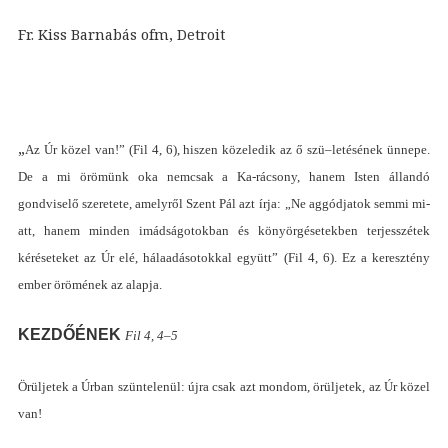
Fr. Kiss Barnabás ofm, Detroit
„
Az Úr közel van
!” (
Fil 4, 6
), h
iszen közeledik az ő szü
–
letésének ünnepe.
De a mi örömünk oka nemcsak a Ka-rácsony, hanem Isten állandó
gondviselő szeretete, amelyről Szent Pál azt írja
:
„
Ne aggódjatok semmi mi-
att, hanem minden imádságotokban és könyörgésetekben terjesszétek
kéréseteket az Úr elé, hálaadásotokkal együtt
” (
Fil 4, 6
). E
z a keresztény
ember örömének az alapja.
KEZDŐÉNEK
Fil 4, 4
–5
Örüljetek a Úrban szüntelenül
:
újra csak azt mondom, örüljetek, az Úr közel
van
!