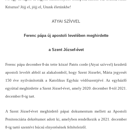
Krisztus
!
Jöjj el, jöjj el, Urunk életünkbe
!
ATYAI SZÍVVEL
Ferenc pápa új apostoli levelében meghirdette
a Szent József-évet
Ferenc pápa december 8-án tette közzé Patris corde (Atyai szívvel) kezdetű
apostoli levelét abból az alakalomból, hogy Szent Józsefet, Mária jegyesét
150 éve nyilvánították a Katolikus Egyház védőszentjévé. Az egyházfő
egyúttal meghirdette a Szent József-évet, amely 2020. december 8-tól 2021.
december 8-ig tart.
A Szent József-évet meghirdető pápai dokumentum mellett az Apostoli
Penitenciária dekrétumot adott ki, amelyben rendelkezik a 2021. december
8-ig tartó szentévi búcsú elnyerésének feltételeiről.