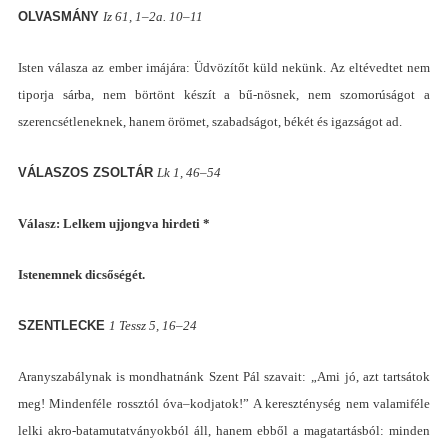
OLVASMÁNY
Iz 61, 1
–2a. 10–11
Isten válasza az ember imájára
:
Üdvözítőt küld nekünk. Az eltévedtet nem
tiporja sárba, nem börtönt készít a bű-nösnek, nem szomorúságot a
szerencsétleneknek, hanem örömet, szabadságot, békét és igazságot ad.
VÁLASZOS ZSOLTÁR
L
k
1, 46–54
Válasz
:
Lelkem ujjongva hirdeti
*
I
stenemnek dicsőségét.
SZENTLECKE
1 Tessz 5, 16
–24
Aranyszabálynak is mondhatnánk Szent Pál szavait
:
„
Ami jó, azt tartsátok
meg
! M
indenféle rossztól óva
–
kodjatok
!”
A kereszténység nem valamiféle
lelki akro-batamutatványokból áll, hanem ebből a magatartásból
:
minden