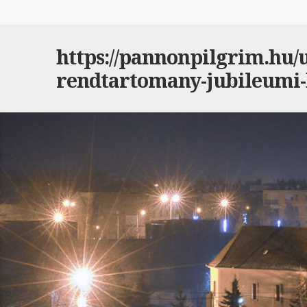
https://pannonpilgrim.hu/ut
rendtartomany-jubileumi-