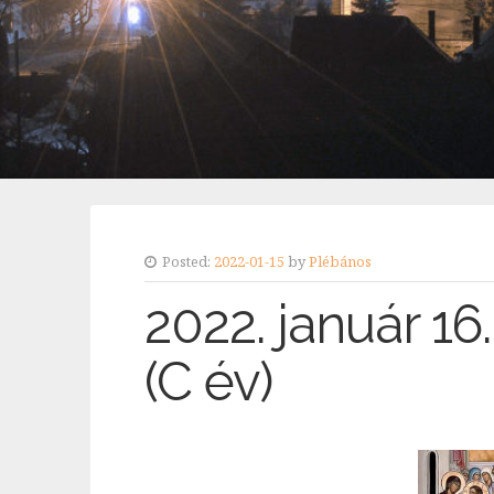
Posted:
2022-01-15
by
Plébános
2022. január 16
(C év)