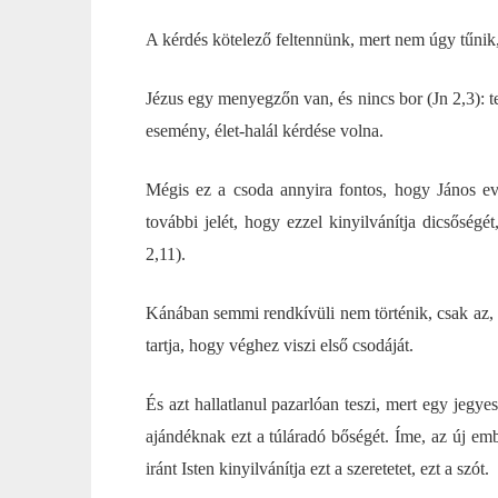
A kérdés kötelező feltennünk, mert nem úgy tűnik
Jézus egy menyegzőn van, és nincs bor (Jn 2,3):
esemény, élet-halál kérdése volna.
Mégis ez a csoda annyira fontos, hogy János e
további jelét, hogy ezzel kinyilvánítja dicsőség
2,11).
Kánában semmi rendkívüli nem történik, csak az,
tartja, hogy véghez viszi első csodáját.
És azt hallatlanul pazarlóan teszi, mert egy jegye
ajándéknak ezt a túláradó bőségét. Íme, az új embe
iránt Isten kinyilvánítja ezt a szeretetet, ezt a szót.