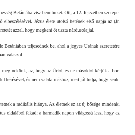
esség Betániába visz bennünket. Ott, a 12. fejezetben szerepel
lbeszélésével. Jézus élete utolsó hetének első napja az (Jn
retetét azzal, hogy megkeni őt tiszta nárdusolajjal.
 Betániában teljesednek be, ahol a jegyes Urának szeretetére
an válaszol.
at meg nekünk, az, hogy az Úrtól, és ne másoktól kérjük a bort
ul kérésével, és nem valaki máshoz, mert jól tudja, hogy senki
tetnek a radikális hiánya. Az életnek ez az új bősége mindenki
tus oldalából fakad; a harmadik napon világossá lesz, hogy az
.