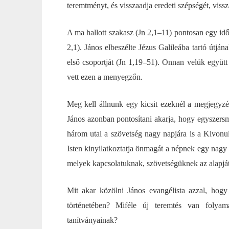
teremtményt, és visszaadja eredeti szépségét, vissz
A ma hallott szakasz (Jn 2,1–11) pontosan egy i
2,1). János elbeszélte Jézus Galileába tartó útjá
első csoportját (Jn 1,19–51). Onnan velük együtt
vett ezen a menyegzőn.
Meg kell állnunk egy kicsit ezeknél a megjegyzé
János azonban pontosítani akarja, hogy egyszersm
három utal a szövetség nagy napjára is a Kivonu
Isten kinyilatkoztatja önmagát a népnek egy nagy t
melyek kapcsolatuknak, szövetségüknek az alapját 
Mit akar közölni János evangélista azzal, hogy
történetében? Miféle új teremtés van folyama
tanítványainak?