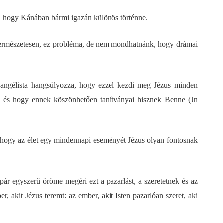
, hogy Kánában bármi igazán különös történne.
 természetesen, ez probléma, de nem mondhatnánk, hogy drámai
vangélista hangsúlyozza, hogy ezzel kezdi meg Jézus minden
ét, és hogy ennek köszönhetően tanítványai hisznek Benne (Jn
 hogy az élet egy mindennapi eseményét Jézus olyan fontosnak
spár egyszerű öröme megéri ezt a pazarlást, a szeretetnek és az
r, akit Jézus teremt: az ember, akit Isten pazarlóan szeret, aki