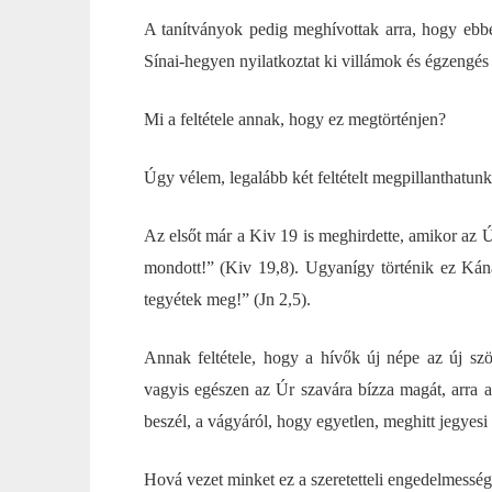
A tanítványok pedig meghívottak arra, hogy ebbe
Sínai-hegyen nyilatkoztat ki villámok és égzengés
Mi a feltétele annak, hogy ez megtörténjen?
Úgy vélem, legalább két feltételt megpillanthatun
Az elsőt már a Kiv 19 is meghirdette, amikor az Ú
mondott!” (Kiv 19,8). Ugyanígy történik ez Kán
tegyétek meg!” (Jn 2,5).
Annak feltétele, hogy a hívők új népe az új szö
vagyis egészen az Úr szavára bízza magát, arra a
beszél, a vágyáról, hogy egyetlen, meghitt jegyes
Hová vezet minket ez a szeretetteli engedelmessé