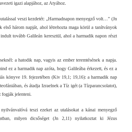
avezeti igazi alapjához, az Atyához.
dőutalással veszi kezdetét: „Harmadnapon menyegző volt…” (Jn
nak első három napját, ahol létrehozta maga körül a tanítványok
 indult tovább Galileán keresztül, ahol a harmadik napon részt
seknél: a hatodik nap, vagyis az ember teremtésének a napja.
ind ez a harmadik nap azóta, hogy Galileába érkezett, és ez a
lás könyve 19. fejezetében (Kiv 19,1; 19,16): a harmadik nap
eofániában, és átadja Izraelnek a Tíz igét (a Tízparancsolatot),
fogják jelenteni.
 nyilvánvalóvá teszi ezeket az utalásokat a kánai menyegző
tban, milyen dicsőséget (Jn 2,11) nyilatkoztat ki Jézus