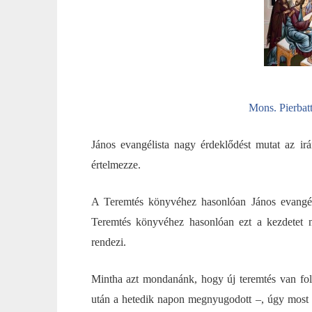
Mons. Pierbatt
János evangélista nagy érdeklődést mutat az irá
értelmezze.
A Teremtés könyvéhez hasonlóan János evangéliu
Teremtés könyvéhez hasonlóan ezt a kezdetet n
rendezi.
Mintha azt mondanánk, hogy új teremtés van folya
után a hetedik napon megnyugodott –, úgy most Jé