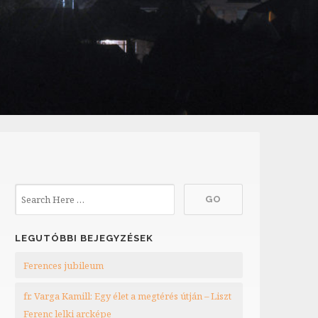
LEGUTÓBBI BEJEGYZÉSEK
Ferences jubileum
fr. Varga Kamill: Egy élet a megtérés útján – Liszt
Ferenc lelki arcképe