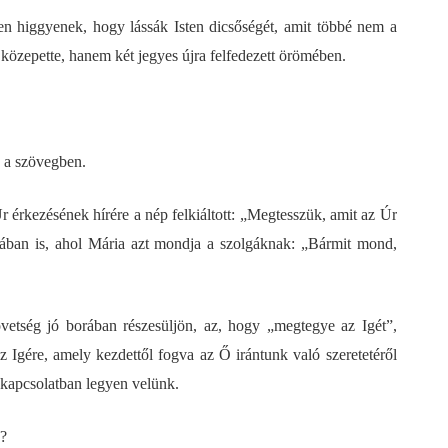
n higgyenek, hogy lássák Isten dicsőségét, amit többé nem a
 közepette, hanem két jegyes újra felfedezett örömében.
k a szövegben.
r érkezésének hírére a nép felkiáltott: „Megtesszük, amit az Úr
ában is, ahol Mária azt mondja a szolgáknak: „Bármit mond,
vetség jó borában részesüljön, az, hogy „megtegye az Igét”,
z Igére, amely kezdettől fogva az Ő irántunk való szeretetéről
i kapcsolatban legyen velünk.
g?