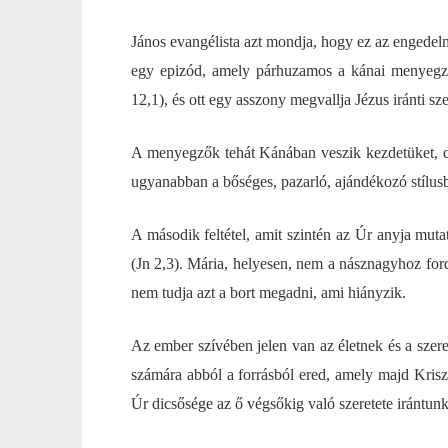
János evangélista azt mondja, hogy ez az engedelm
egy epizód, amely párhuzamos a kánai menyegző e
12,1), és ott egy asszony megvallja Jézus iránti sze
A menyegzők tehát Kánában veszik kezdetüket, de
ugyanabban a bőséges, pazarló, ajándékozó stílusb
A második feltétel, amit szintén az Úr anyja mut
(Jn 2,3). Mária, helyesen, nem a násznagyhoz ford
nem tudja azt a bort megadni, ami hiányzik.
Az ember szívében jelen van az életnek és a szere
számára abból a forrásból ered, amely majd Krisz
Úr dicsősége az ő végsőkig való szeretete irántunk