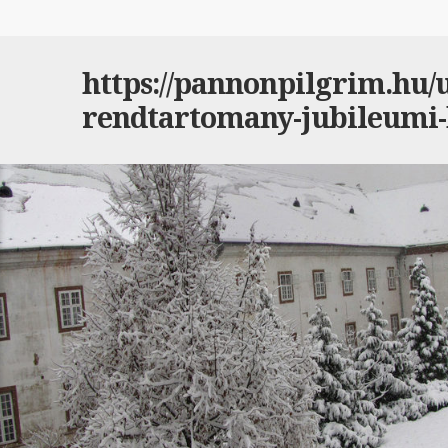
https://pannonpilgrim.hu/ut
rendtartomany-jubileumi-