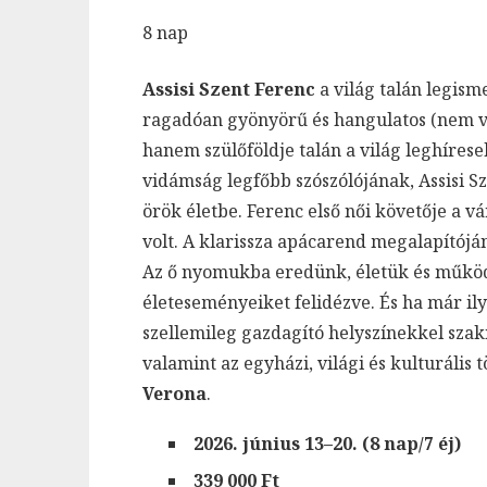
8 nap
Assisi Szent Ferenc
a világ talán legism
ragadóan gyönyörű és hangulatos (nem v
hanem szülőföldje talán a világ leghírese
vidámság legfőbb szószólójának, Assisi Sz
örök életbe. Ferenc első női követője a 
volt. A klarissza apácarend megalapítóján
Az ő nyomukba eredünk, életük és működ
életeseményeiket felidézve. És ha már il
szellemileg gazdagító helyszínekkel szak
valamint az egyházi, világi és kulturális
Verona
.
2026. június 13–20. (8 nap/7 éj)
339 000 Ft