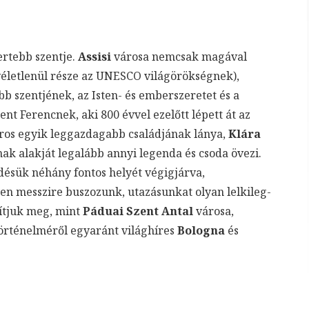
ertebb szentje.
Assisi
városa nemcsak magával
életlenül része az UNESCO világörökségnek),
bb szentjének, az Isten- és emberszeretet és a
ent Ferencnek, aki 800 évvel ezelőtt lépett át az
város egyik leggazdagabb családjának lánya,
Klára
ak alakját legalább annyi legenda és csoda övezi.
ésük néhány fontos helyét végigjárva,
yen messzire buszozunk, utazásunkat olyan lelkileg-
ítjuk meg, mint
Páduai Szent Antal
városa,
 történelméről egyaránt világhíres
Bologna
és