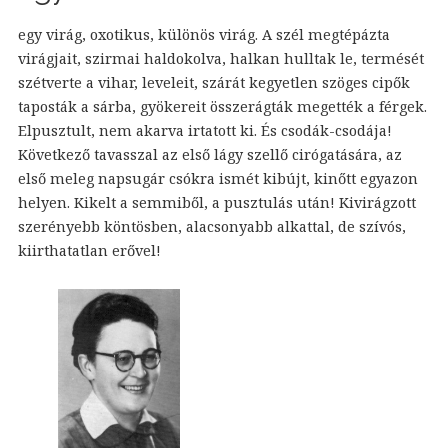
egy virág, oxotikus, különös virág. A szél megtépázta
virágjait, szirmai haldokolva, halkan hulltak le, termését
szétverte a vihar, leveleit, szárát kegyetlen szöges cipők
taposták a sárba, gyökereit összerágták megették a férgek.
Elpusztult, nem akarva irtatott ki. És csodák-csodája!
Következő tavasszal az első lágy szellő cirógatására, az
első meleg napsugár csókra ismét kibújt, kinőtt egyazon
helyen. Kikelt a semmiből, a pusztulás után! Kivirágzott
szerényebb köntösben, alacsonyabb alkattal, de szívós,
kiirthatatlan erővel!