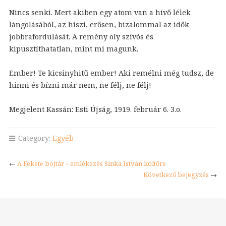
Nincs senki. Mert akiben egy atom van a hívő lélek
lángolásából, az hiszi, erősen, bizalommal az idők
jobbrafordulását. A remény oly szívós és
kipusztíthatatlan, mint mi magunk.
Ember! Te kicsinyhitű ember! Aki remélni még tudsz, de
hinni és bízni már nem, ne félj, ne félj!
Megjelent Kassán: Esti Újság, 1919. február 6. 3.o.
Category:
Egyéb
←
A Fekete bojtár – emlékezés Sinka István költőre
Következő bejegyzés
→