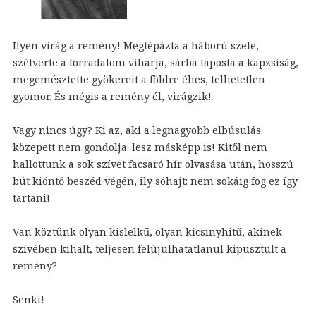
Ilyen virág a remény! Megtépázta a háború szele,
szétverte a forradalom viharja, sárba taposta a kapzsiság,
megemésztette gyökereit a földre éhes, telhetetlen
gyomor. És mégis a remény él, virágzik!
Vagy nincs úgy? Ki az, aki a legnagyobb elbúsulás
közepett nem gondolja: lesz másképp is! Kitől nem
hallottunk a sok szívet facsaró hír olvasása után, hosszú
bút kiöntő beszéd végén, ily sóhajt: nem sokáig fog ez így
tartani!
Van köztünk olyan kislelkű, olyan kicsinyhitű, akinek
szívében kihalt, teljesen felújulhatatlanul kipusztult a
remény?
Senki!