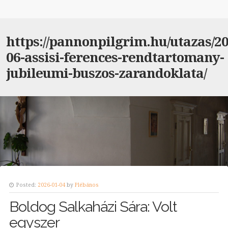
https://pannonpilgrim.hu/utazas/20
06-assisi-ferences-rendtartomany-
jubileumi-buszos-zarandoklata/
Posted:
2026-01-04
by
Plébános
Boldog Salkaházi Sára: Volt
egyszer