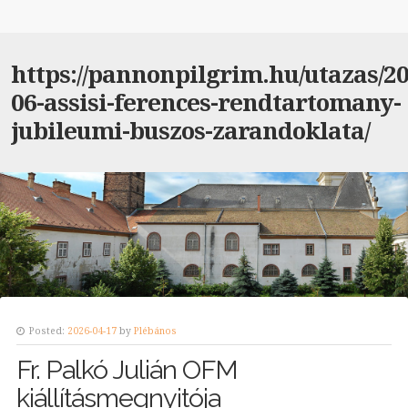
https://pannonpilgrim.hu/utazas/20
06-assisi-ferences-rendtartomany-
jubileumi-buszos-zarandoklata/
Posted:
2026-04-17
by
Plébános
Fr. Palkó Julián OFM
kiállításmegnyitója