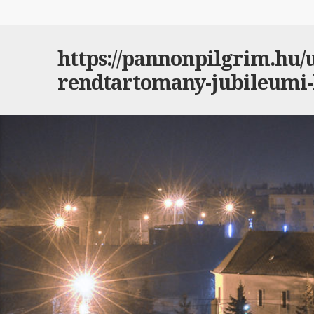
https://pannonpilgrim.hu/ut
rendtartomany-jubileumi-