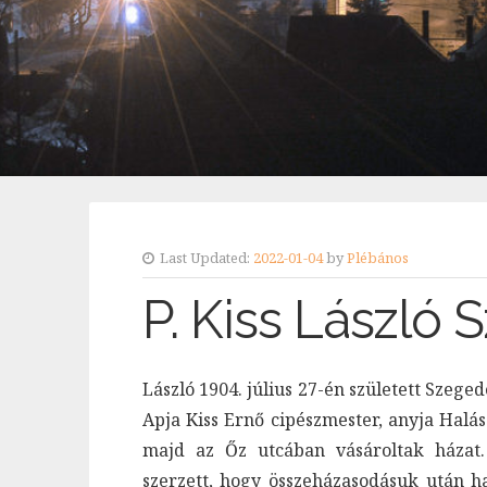
Last Updated:
2022-01-04
by
Plébános
P. Kiss László 
László 1904.
július
27-én
született
Szeged
Apja
Kiss
Ernő
cipészmester,
anyja
Halás
majd
az
Őz
utcában vásároltak házat
szerzett, hogy összeházasodásuk után h