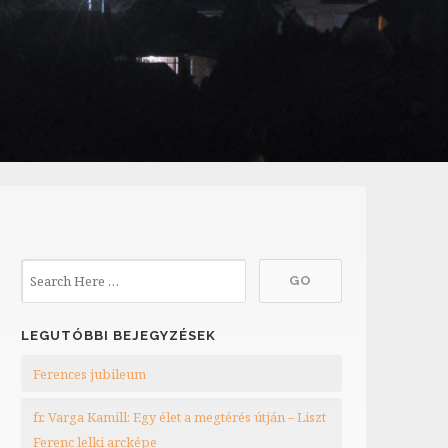
LEGUTÓBBI BEJEGYZÉSEK
Ferences jubileum
fr. Varga Kamill: Egy élet a megtérés útján – Liszt
Ferenc lelki arcképe