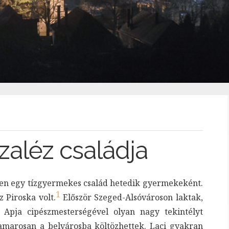
Szaléz családja
en
egy
tízgyermekes
család
hetedik
gyermekeként.
1
z
Piroska
volt.
Először
Szeged
-Alsóvároson laktak,
. Apja
cipészmesterségével olyan nagy tekintélyt
amarosan a belvárosba költözhettek
.
Laci gyakran