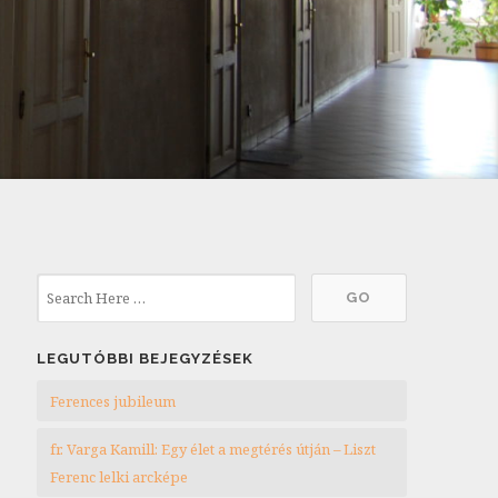
LEGUTÓBBI BEJEGYZÉSEK
Ferences jubileum
fr. Varga Kamill: Egy élet a megtérés útján – Liszt
Ferenc lelki arcképe