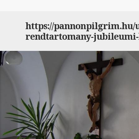
https://pannonpilgrim.hu/ut
rendtartomany-jubileumi-