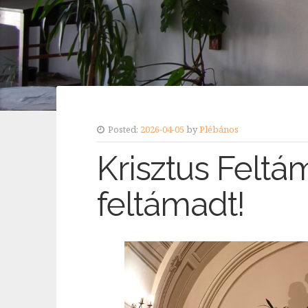
Posted:
2026-04-05
by
Plébános
Krisztus Feltá
feltámadt!